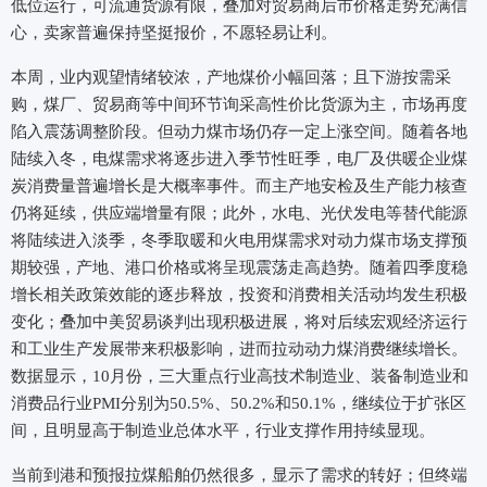
低位运行，可流通货源有限，叠加对贸易商后市价格走势充满信
心，卖家普遍保持坚挺报价，不愿轻易让利。
本周，业内观望情绪较浓，产地煤价小幅回落；且下游按需采
购，煤厂、贸易商等中间环节询采高性价比货源为主，市场再度
陷入震荡调整阶段。但动力煤市场仍存一定上涨空间。随着各地
陆续入冬，电煤需求将逐步进入季节性旺季，电厂及供暖企业煤
炭消费量普遍增长是大概率事件。而主产地安检及生产能力核查
仍将延续，供应端增量有限；此外，水电、光伏发电等替代能源
将陆续进入淡季，冬季取暖和火电用煤需求对动力煤市场支撑预
期较强，产地、港口价格或将呈现震荡走高趋势。随着四季度稳
增长相关政策效能的逐步释放，投资和消费相关活动均发生积极
变化；叠加中美贸易谈判出现积极进展，将对后续宏观经济运行
和工业生产发展带来积极影响，进而拉动动力煤消费继续增长。
数据显示，10月份，三大重点行业高技术制造业、装备制造业和
消费品行业PMI分别为50.5%、50.2%和50.1%，继续位于扩张区
间，且明显高于制造业总体水平，行业支撑作用持续显现。
当前到港和预报拉煤船舶仍然很多，显示了需求的转好；但终端