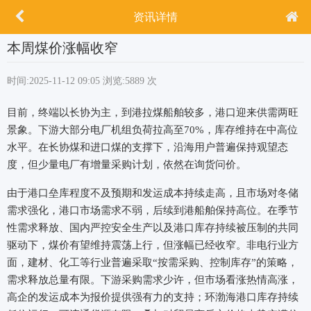
资讯详情
本周煤价涨幅收窄
时间:2025-11-12 09:05
浏览:5889 次
目前，终端以长协为主，到港拉煤船舶较多，港口迎来供需两旺
景象。下游大部分电厂机组负荷拉高至70%，库存维持在中高位
水平。在长协煤和进口煤的支撑下，沿海用户普遍保持观望态
度，但少量电厂有增量采购计划，依然在询货问价。
由于港口垒库程度不及预期和发运成本持续走高，且市场对冬储
需求强化，港口市场需求不弱，后续到港船舶保持高位。在季节
性需求释放、国内严控安全生产以及港口库存持续被压制的共同
驱动下，煤价有望维持震荡上行，但涨幅已经收窄。非电行业方
面，建材、化工等行业普遍采取“按需采购、控制库存”的策略，
需求释放总量有限。下游采购需求少许，但市场看涨热情高涨，
高企的发运成本为报价提供强有力的支持；环渤海港口库存持续