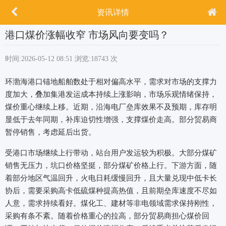
资讯详情
港口煤价涨幅收窄 市场风向要变吗？
时间:2026-05-12 08:51
浏览:18743 次
环渤海港口锚地船舶数处于相对偏高水平，需求对市场的支撑力
度加大，叠加集港发运成本持续上涨影响，市场乐观情绪保持，
煤价重心继续上移。近期，沿海电厂垒库效果不及预期，库存明
显低于去年同期，补库迫切性增强，支撑煤价走高。部分贸易商
暂停销售，考虑延后出货。
受港口市场继续上行带动，站台用户发运较为积极。大部分煤矿
销售无压力，坑口价格坚挺，部分煤矿价格上行。下游方面，随
着部分地区气温回升，火电日耗缓慢回升，且大量兑现中低卡长
协后，需要采购高卡低硫煤种提高热值，且前期垒库速度不尽如
人意，需求持续看好。煤化工、建材等非电领域需求保持刚性，
采购有条不紊。随着价格重心的拉高，部分贸易商担心煤价回