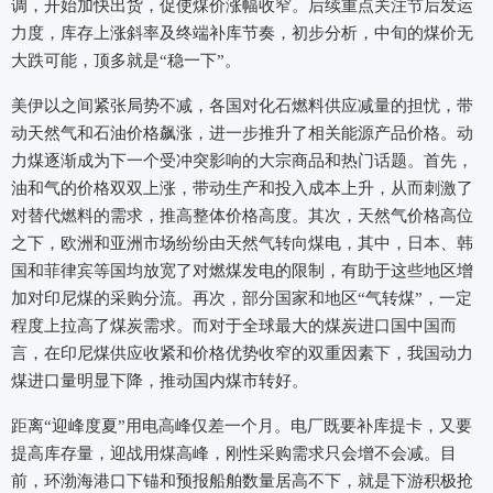
调，开始加快出货，促使煤价涨幅收窄。后续重点关注节后发运
力度，库存上涨斜率及终端补库节奏，初步分析，中旬的煤价无
大跌可能，顶多就是“稳一下”。
美伊以之间紧张局势不减，各国对化石燃料供应减量的担忧，带
动天然气和石油价格飙涨，进一步推升了相关能源产品价格。动
力煤逐渐成为下一个受冲突影响的大宗商品和热门话题。首先，
油和气的价格双双上涨，带动生产和投入成本上升，从而刺激了
对替代燃料的需求，推高整体价格高度。其次，天然气价格高位
之下，欧洲和亚洲市场纷纷由天然气转向煤电，其中，日本、韩
国和菲律宾等国均放宽了对燃煤发电的限制，有助于这些地区增
加对印尼煤的采购分流。再次，部分国家和地区“气转煤”，一定
程度上拉高了煤炭需求。而对于全球最大的煤炭进口国中国而
言，在印尼煤供应收紧和价格优势收窄的双重因素下，我国动力
煤进口量明显下降，推动国内煤市转好。
距离“迎峰度夏”用电高峰仅差一个月。电厂既要补库提卡，又要
提高库存量，迎战用煤高峰，刚性采购需求只会增不会减。目
前，环渤海港口下锚和预报船舶数量居高不下，就是下游积极抢