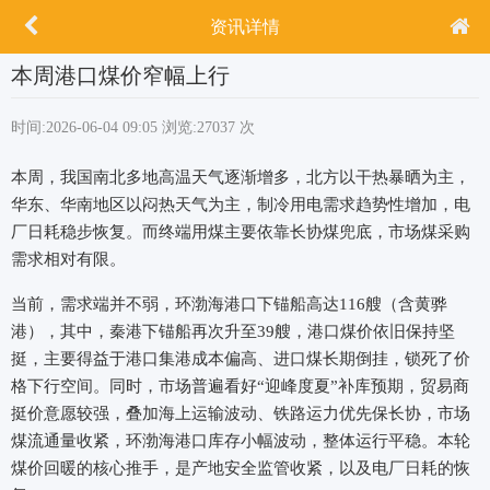
资讯详情
本周港口煤价窄幅上行
时间:2026-06-04 09:05
浏览:27037 次
本周，我国南北多地高温天气逐渐增多，北方以干热暴晒为主，
华东、华南地区以闷热天气为主，制冷用电需求趋势性增加，电
厂日耗稳步恢复。而终端用煤主要依靠长协煤兜底，市场煤采购
需求相对有限。
当前，需求端并不弱，环渤海港口下锚船高达116艘（含黄骅
港），其中，秦港下锚船再次升至39艘，港口煤价依旧保持坚
挺，主要得益于港口集港成本偏高、进口煤长期倒挂，锁死了价
格下行空间。同时，市场普遍看好“迎峰度夏”补库预期，贸易商
挺价意愿较强，叠加海上运输波动、铁路运力优先保长协，市场
煤流通量收紧，环渤海港口库存小幅波动，整体运行平稳。本轮
煤价回暖的核心推手，是产地安全监管收紧，以及电厂日耗的恢