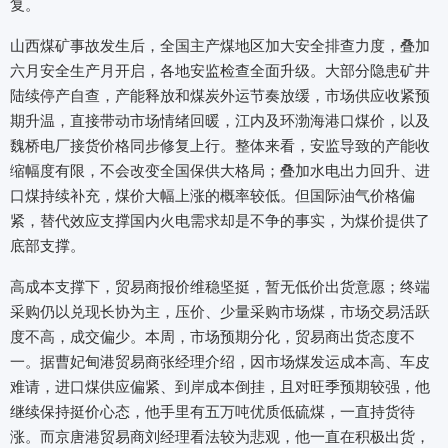
复。
山西煤矿事故发生后，全国主产煤地区加大安全排查力度，叠加
六月安全生产月开启，各地安监检查全面升级。大部分隐患矿井
陆续停产自查，产能释放和煤炭外运节奏放缓，市场供应收紧预
期升温，直接带动市场情绪回暖，江内及环渤海港口煤价，以及
魏桥电厂接货价格同步修复上行。整体来看，安监导致的产能收
缩幅度有限，不会改变全国保供大格局；叠加水电出力回升、进
口煤持续补充，煤价大幅上涨的概率较低。但国际油气价格偏
紧，替代效应支撑国内火电需求却是不争的事实，为煤价提供了
底部支撑。
高成本支撑下，贸易商报价维稳坚挺，暂无低价出货意愿；终端
采购仍以兑现长协为主，压价、少量采购市场煤，市场交易活跃
度不高，成交偏少。本周，市场预期分化，贸易商出货态度不
一。据曹妃甸港贸易商张经理介绍，因市场煤发运成本高、车皮
难请，进口煤供应偏紧、到岸成本倒挂，且对旺季预期较强，他
继续保持挺价心态，他手里有五万吨优质低硫煤，一直持货待
涨。而京唐港贸易商刘经理看法较为悲观，他一直在积极出货，