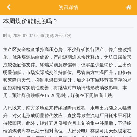
资讯详情
本周煤价能触底吗？
时间:2026-07-07 08:46
浏览:26630 次
主产区安全检查维持高压态势，不少煤矿执行限产、停产整改措
施，优质煤源供给偏紧，产能短期难以快速释放，为坑口煤价形
成较强底部支撑。终端采购意愿偏弱，仅零星少量询价，且出价
明显偏低，市场实际成交维持低位。尽管南方气温回升，但仍有
频繁降雨天气，抑制电煤日耗提升，加之中下游环节高库存的局
面短期难有实质性改善，将继续对市场情绪形成消极影响。本
周，预计煤价跌幅在15-20元/吨，煤价在下周触底止跌。
入汛以来，南方多地迎来持续强降雨过程，水电出力随之大幅攀
升，对火电形成明显替代效应，直接导致主流电厂日耗水平环比
持续回落。此外，经过五月份和六月上旬的集中补库后，下游终
端的煤炭库存已处于相对高位，大部分电厂存煤可用天数稳定在