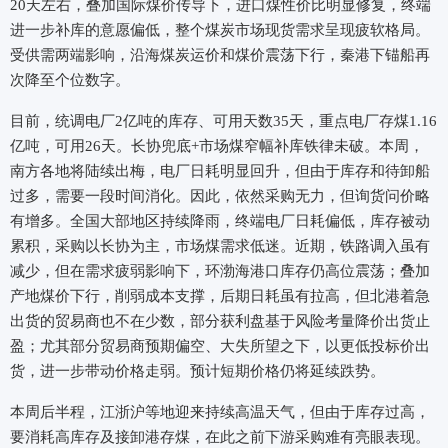
20天左右，叠加国际煤价传导下，进口煤性价比明显修复，终端
进一步补库的意愿偏低，整个煤炭市场现货需求呈现疲软格局。
受供需两端影响，沿海煤炭运价和煤价震荡下行，秦港下锚船再
次降至个位数字。
目前，统调电厂2亿吨的库存、可用天数35天，重点电厂存煤1.16
亿吨，可用26天。长协兜底+市场煤窄幅补库铁律未破。本周，
南方各地将陆续出梅，电厂日耗明显回升，但由于库存和待卸船
过多，需要一段时间消化。因此，依然采购无力，但询货问价略
有增多。全国大部地区持续降雨，终端电厂日耗偏低，库存被动
累积，采购以长协为主，市场煤需求低迷。近期，铁路调入虽有
减少，但在需求疲弱影响下，环渤海港口库存仍高位震荡；叠加
产地煤价下行，削弱成本支撑，后期日耗虽有拉高，但北港着急
出货的贸易商也不在少数，部分获利盘基于风险考量降价出货止
盈；尤其部分贸易商预期偏空、大失所望之下，以更低投标价出
货，进一步带动价格走弱。预计短期价格仍将延续跌势。
本周后半程，江浙沪等地迎来持续高温天气，但由于库存过高，
要消耗高库存及接卸港存煤，在此之前下游采购难有亮眼表现。