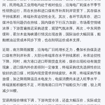
间，民用电及工业用电均处于相对低位，沿海电厂耗煤水平季节
性弱势运行，而在长协和进口煤有序补库到岸背景下，其存煤水
平持续累积，终端补库迫切性全无。其次，各环节高库存、进口
煤冲击等问题仍在持续，国内煤价下行压力加剧，市场看空情绪
浓厚；下游普遍推迟采购进度，观望气氛浓厚。再次，中东局势
缓和，霍尔木兹海峡通行情况出现改善，国际油价大幅回落，船
舶燃油运营成本同步下滑，也在削弱运价成本支撑。
近期，南方降雨频繁，沿海电厂日耗增长乏力，叠加长协煤及进
口煤有序到岸补库，大部分终端库存水平持续累积，补库迫切性
下降。同时，南方港口进口即期货盘充裕，煤价出现松动有抛货
现象，进口煤内外价差得到一定修复，终端采购优先选择性价比
较好的进口煤，对国内现货需求持续疲软。本周，终端采购节奏
放缓，加之降雨降温且水电发力，电煤消费尚未进入旺季水平，
终端派船积极性不足，环渤海港口日均下锚船仅为72艘，较上周
减少30艘。
贸易商报价继续下调，下游询货冷清，还盘大幅压价，实际成交