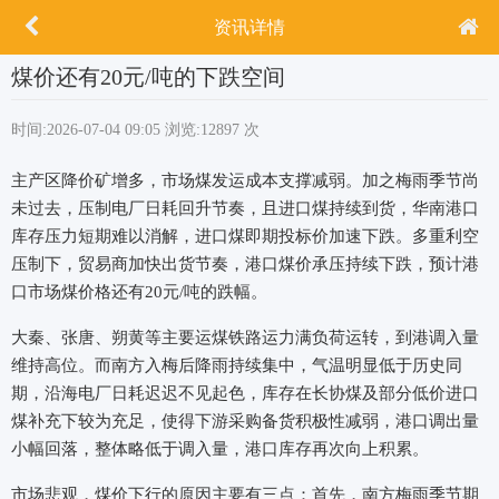
资讯详情
煤价还有20元/吨的下跌空间
时间:2026-07-04 09:05
浏览:12897 次
主产区降价矿增多，市场煤发运成本支撑减弱。加之梅雨季节尚
未过去，压制电厂日耗回升节奏，且进口煤持续到货，华南港口
库存压力短期难以消解，进口煤即期投标价加速下跌。多重利空
压制下，贸易商加快出货节奏，港口煤价承压持续下跌，预计港
口市场煤价格还有20元/吨的跌幅。
大秦、张唐、朔黄等主要运煤铁路运力满负荷运转，到港调入量
维持高位。而南方入梅后降雨持续集中，气温明显低于历史同
期，沿海电厂日耗迟迟不见起色，库存在长协煤及部分低价进口
煤补充下较为充足，使得下游采购备货积极性减弱，港口调出量
小幅回落，整体略低于调入量，港口库存再次向上积累。
市场悲观，煤价下行的原因主要有三点：首先，南方梅雨季节期