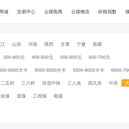
商城
交易中心
云煤电商
云煤物流
价格指数
龙江
山东
河南
陕西
甘肃
宁夏
新疆
300-400元
400-500元
500-600元
600-700元
500-5000大卡
5000-5500大卡
5500-6000大卡
6500-7
二五籽
三六籽
筛选中快
三八块
四九块
中块
块煤
原煤
工程煤
电煤