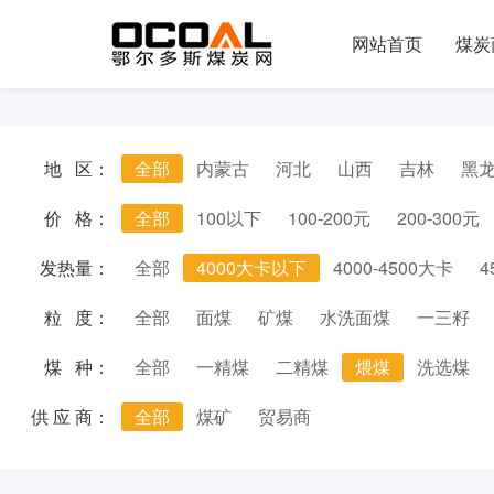
网站首页
煤炭
地 区：
全部
内蒙古
河北
山西
吉林
黑
价 格：
全部
100以下
100-200元
200-300元
发热量：
全部
4000大卡以下
4000-4500大卡
4
粒 度：
全部
面煤
矿煤
水洗面煤
一三籽
煤 种：
全部
一精煤
二精煤
煨煤
洗选煤
供 应 商：
全部
煤矿
贸易商