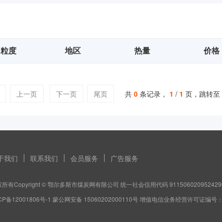
粒度
地区
热量
价格
上一页
下一页
尾页
共
0
条记录，
1
/
1
页，跳转至
于我们
联系我们
会员服务
广告服务
所有Copyright © 鄂尔多斯市煤炭网有限公司 统一社会信用代码 911506020952429
CP备12001806号-1 蒙公网安备 15060202000110号 增值电信业务经营许可证编号：蒙