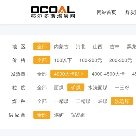
网站首页
煤炭
地 区：
全部
内蒙古
河北
山西
吉林
黑
价 格：
全部
100以下
100-200元
200-300元
发热量：
全部
4000大卡以下
4000-4500大卡
4
粒 度：
全部
面煤
矿煤
水洗面煤
一三籽
煤 种：
全部
一精煤
二精煤
煨煤
洗选煤
供 应 商：
全部
煤矿
贸易商