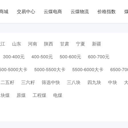
商城
交易中心
云煤电商
云煤物流
价格指数
龙江
山东
河南
陕西
甘肃
宁夏
新疆
300-400元
400-500元
500-600元
600-700元
500-5000大卡
5000-5500大卡
5500-6000大卡
6500-7
二五籽
三六籽
筛选中快
三八块
四九块
中块
块煤
原煤
工程煤
电煤