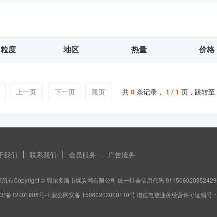
粒度
地区
热量
价格
上一页
下一页
尾页
共
0
条记录，
1
/
1
页，跳转至
于我们
联系我们
会员服务
广告服务
所有Copyright © 鄂尔多斯市煤炭网有限公司 统一社会信用代码 911506020952429
CP备12001806号-1 蒙公网安备 15060202000110号 增值电信业务经营许可证编号：蒙