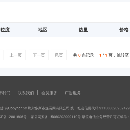
粒度
地区
热量
价格
上一页
下一页
尾页
共
0
条记录，
1
/
1
页，跳转至
于我们
联系我们
会员服务
广告服务
所有Copyright © 鄂尔多斯市煤炭网有限公司 统一社会信用代码 911506020952429
CP备12001806号-1 蒙公网安备 15060202000110号 增值电信业务经营许可证编号：蒙