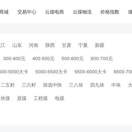
商城
交易中心
云煤电商
云煤物流
价格指数
龙江
山东
河南
陕西
甘肃
宁夏
新疆
300-400元
400-500元
500-600元
600-700元
500-5000大卡
5000-5500大卡
5500-6000大卡
6500-7
二五籽
三六籽
筛选中快
三八块
四九块
中块
块煤
原煤
工程煤
电煤