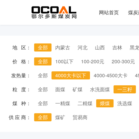
网站首页
煤炭
地 区：
全部
内蒙古
河北
山西
吉林
黑
价 格：
全部
100以下
100-200元
200-300元
发热量：
全部
4000大卡以下
4000-4500大卡
4
粒 度：
全部
面煤
矿煤
水洗面煤
一三籽
煤 种：
全部
一精煤
二精煤
煨煤
洗选煤
供 应 商：
全部
煤矿
贸易商