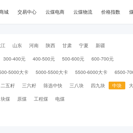
商城
交易中心
云煤电商
云煤物流
价格指数
龙江
山东
河南
陕西
甘肃
宁夏
新疆
300-400元
400-500元
500-600元
600-700元
500-5000大卡
5000-5500大卡
5500-6000大卡
6500-7
二五籽
三六籽
筛选中快
三八块
四九块
中块
块煤
原煤
工程煤
电煤