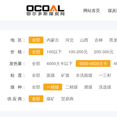
网站首页
煤炭
地 区：
全部
内蒙古
河北
山西
吉林
黑
价 格：
全部
100以下
100-200元
200-300元
发热量：
全部
4000大卡以下
4000-4500大卡
4
粒 度：
全部
面煤
矿煤
水洗面煤
一三籽
煤 种：
全部
一精煤
二精煤
煨煤
洗选煤
供 应 商：
全部
煤矿
贸易商