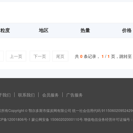
粒度
地区
热量
价格
上一页
下一页
尾页
共
0
条记录，
1
/
1
页，跳转至
于我们
联系我们
会员服务
广告服务
所有Copyright © 鄂尔多斯市煤炭网有限公司 统一社会信用代码 911506020952429
CP备12001806号-1 蒙公网安备 15060202000110号 增值电信业务经营许可证编号：蒙