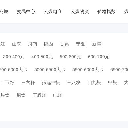
商城
交易中心
云煤电商
云煤物流
价格指数
龙江
山东
河南
陕西
甘肃
宁夏
新疆
300-400元
400-500元
500-600元
600-700元
500-5000大卡
5000-5500大卡
5500-6000大卡
6500-7
二五籽
三六籽
筛选中快
三八块
四九块
中块
块煤
原煤
工程煤
电煤