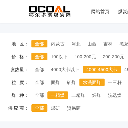
网站首页
煤炭
地 区：
全部
内蒙古
河北
山西
吉林
黑
价 格：
全部
100以下
100-200元
200-300元
发热量：
全部
4000大卡以下
4000-4500大卡
4
粒 度：
全部
面煤
矿煤
水洗面煤
一三籽
煤 种：
全部
一精煤
二精煤
煨煤
洗选煤
供 应 商：
全部
煤矿
贸易商