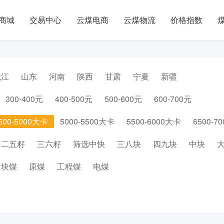
商城
交易中心
云煤电商
云煤物流
价格指数
龙江
山东
河南
陕西
甘肃
宁夏
新疆
300-400元
400-500元
500-600元
600-700元
500-5000大卡
5000-5500大卡
5500-6000大卡
6500-7
二五籽
三六籽
筛选中快
三八块
四九块
中块
块煤
原煤
工程煤
电煤