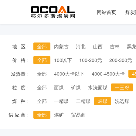
网站首页
煤炭
地 区：
全部
内蒙古
河北
山西
吉林
黑
价 格：
全部
100以下
100-200元
200-300元
发热量：
全部
4000大卡以下
4000-4500大卡
4
粒 度：
全部
面煤
矿煤
水洗面煤
一三籽
煤 种：
全部
一精煤
二精煤
煨煤
洗选煤
供 应 商：
全部
煤矿
贸易商