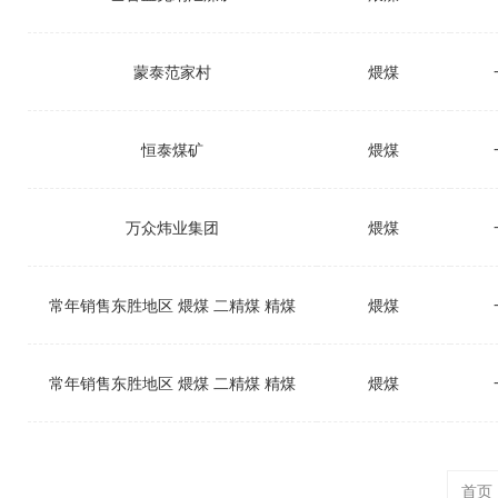
蒙泰范家村
煨煤
恒泰煤矿
煨煤
万众炜业集团
煨煤
常年销售东胜地区 煨煤 二精煤 精煤
煨煤
常年销售东胜地区 煨煤 二精煤 精煤
煨煤
首页