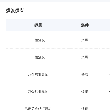
煤炭供应
标题
煤种
丰德煤炭
煨煤
丰德煤炭
煨煤
万众炜业集团
煨煤
万众炜业集团
煨煤
巴音孟克纳汇煤矿
煨煤