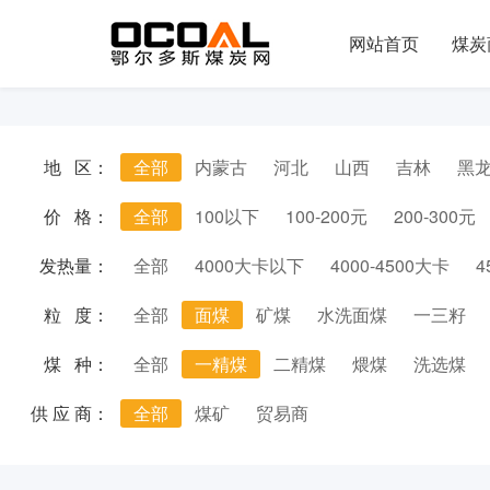
网站首页
煤炭
地 区：
全部
内蒙古
河北
山西
吉林
黑
价 格：
全部
100以下
100-200元
200-300元
发热量：
全部
4000大卡以下
4000-4500大卡
4
粒 度：
全部
面煤
矿煤
水洗面煤
一三籽
煤 种：
全部
一精煤
二精煤
煨煤
洗选煤
供 应 商：
全部
煤矿
贸易商