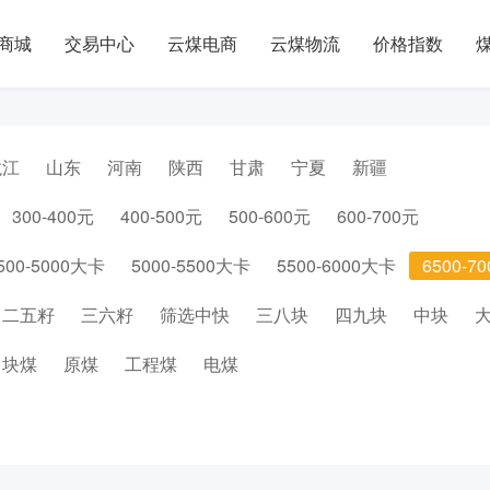
商城
交易中心
云煤电商
云煤物流
价格指数
龙江
山东
河南
陕西
甘肃
宁夏
新疆
300-400元
400-500元
500-600元
600-700元
500-5000大卡
5000-5500大卡
5500-6000大卡
6500-7
二五籽
三六籽
筛选中快
三八块
四九块
中块
块煤
原煤
工程煤
电煤