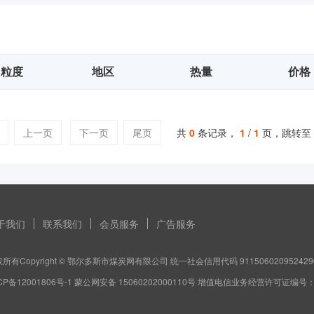
粒度
地区
热量
价格
上一页
下一页
尾页
共
0
条记录，
1
/
1
页，跳转至
于我们
联系我们
会员服务
广告服务
所有Copyright © 鄂尔多斯市煤炭网有限公司 统一社会信用代码 911506020952429
CP备12001806号-1 蒙公网安备 15060202000110号 增值电信业务经营许可证编号：蒙