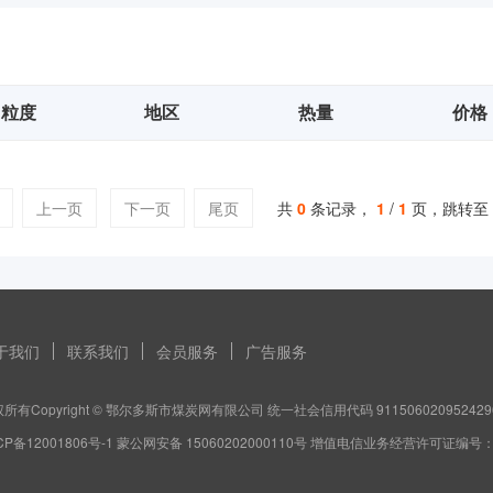
粒度
地区
热量
价格
上一页
下一页
尾页
共
0
条记录，
1
/
1
页，跳转至
于我们
联系我们
会员服务
广告服务
所有Copyright © 鄂尔多斯市煤炭网有限公司 统一社会信用代码 911506020952429
CP备12001806号-1 蒙公网安备 15060202000110号 增值电信业务经营许可证编号：蒙