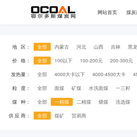
网站首页
煤炭
地 区：
全部
内蒙古
河北
山西
吉林
黑
价 格：
全部
100以下
100-200元
200-300元
发热量：
全部
4000大卡以下
4000-4500大卡
4
粒 度：
全部
面煤
矿煤
水洗面煤
一三籽
煤 种：
全部
一精煤
二精煤
煨煤
洗选煤
供 应 商：
全部
煤矿
贸易商