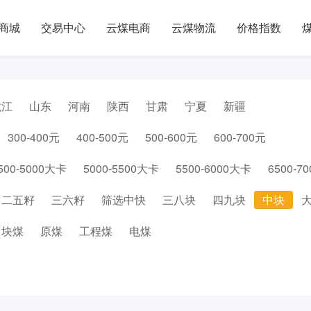
商城
交易中心
云煤电商
云煤物流
价格指数
龙江
山东
河南
陕西
甘肃
宁夏
新疆
300-400元
400-500元
500-600元
600-700元
500-5000大卡
5000-5500大卡
5500-6000大卡
6500-7
二五籽
三六籽
筛选中快
三八块
四九块
中块
块煤
原煤
工程煤
电煤