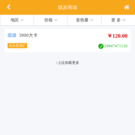
煤炭商城
地区
价格
发热量
更 多
面煤
3900大卡
￥120.00
高头窑煤矿
18947471118
↑上拉加载更多