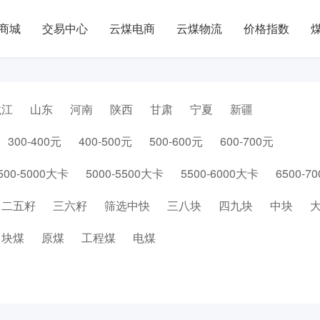
商城
交易中心
云煤电商
云煤物流
价格指数
龙江
山东
河南
陕西
甘肃
宁夏
新疆
300-400元
400-500元
500-600元
600-700元
500-5000大卡
5000-5500大卡
5500-6000大卡
6500-7
二五籽
三六籽
筛选中快
三八块
四九块
中块
块煤
原煤
工程煤
电煤