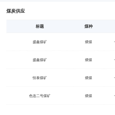
煤炭供应
标题
煤种
盛鑫煤矿
煨煤
盛鑫煤矿
煨煤
恒泰煤矿
煨煤
色连二号煤矿
煨煤