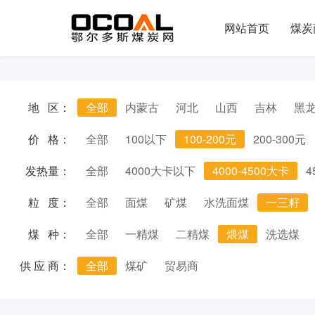
网站首页
煤炭
地 区：
全部
内蒙古
河北
山西
吉林
黑
价 格：
全部
100以下
100-200元
200-300元
发热量：
全部
4000大卡以下
4000-4500大卡
4
粒 度：
全部
面煤
矿煤
水洗面煤
一三籽
煤 种：
全部
一精煤
二精煤
煨煤
洗选煤
供 应 商：
全部
煤矿
贸易商