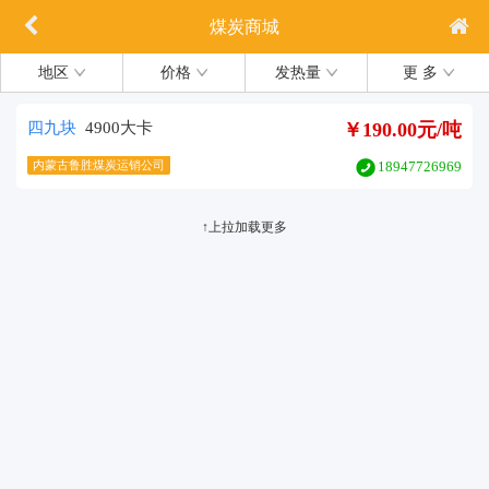
煤炭商城
地区
价格
发热量
更 多
四九块
4900大卡
￥190.00元/吨
内蒙古鲁胜煤炭运销公司
18947726969
↑上拉加载更多