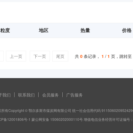
粒度
地区
热量
价格
上一页
下一页
尾页
共
0
条记录，
1
/
1
页，跳转至
于我们
联系我们
会员服务
广告服务
所有Copyright © 鄂尔多斯市煤炭网有限公司 统一社会信用代码 911506020952429
CP备12001806号-1 蒙公网安备 15060202000110号 增值电信业务经营许可证编号：蒙