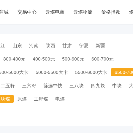
商城
交易中心
云煤电商
云煤物流
价格指数
龙江
山东
河南
陕西
甘肃
宁夏
新疆
300-400元
400-500元
500-600元
600-700元
500-5000大卡
5000-5500大卡
5500-6000大卡
6500-7
二五籽
三六籽
筛选中快
三八块
四九块
中块
块煤
原煤
工程煤
电煤