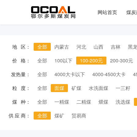
网站首页
煤炭
地 区：
全部
内蒙古
河北
山西
吉林
黑
价 格：
全部
100以下
100-200元
200-300元
发热量：
全部
4000大卡以下
4000-4500大卡
4
粒 度：
全部
面煤
矿煤
水洗面煤
一三籽
煤 种：
全部
一精煤
二精煤
煨煤
洗选煤
供 应 商：
全部
煤矿
贸易商