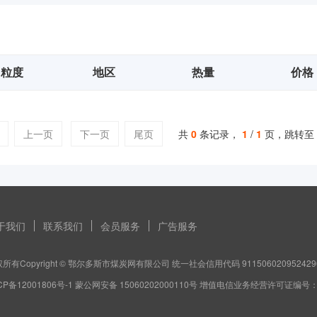
粒度
地区
热量
价格
上一页
下一页
尾页
共
0
条记录，
1
/
1
页，跳转至
于我们
联系我们
会员服务
广告服务
所有Copyright © 鄂尔多斯市煤炭网有限公司 统一社会信用代码 911506020952429
CP备12001806号-1 蒙公网安备 15060202000110号 增值电信业务经营许可证编号：蒙