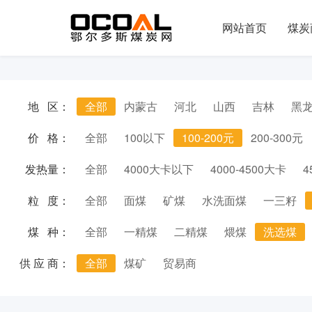
网站首页
煤炭
地 区：
全部
内蒙古
河北
山西
吉林
黑
价 格：
全部
100以下
100-200元
200-300元
发热量：
全部
4000大卡以下
4000-4500大卡
4
粒 度：
全部
面煤
矿煤
水洗面煤
一三籽
煤 种：
全部
一精煤
二精煤
煨煤
洗选煤
供 应 商：
全部
煤矿
贸易商