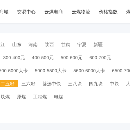
商城
交易中心
云煤电商
云煤物流
价格指数
龙江
山东
河南
陕西
甘肃
宁夏
新疆
300-400元
400-500元
500-600元
600-700元
500-5000大卡
5000-5500大卡
5500-6000大卡
6500-7
二五籽
三六籽
筛选中快
三八块
四九块
中块
块煤
原煤
工程煤
电煤