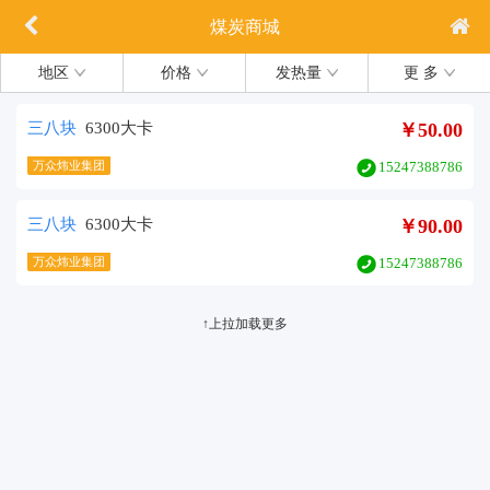
煤炭商城
地区
价格
发热量
更 多
三八块
6300大卡
￥50.00
万众炜业集团
15247388786
三八块
6300大卡
￥90.00
万众炜业集团
15247388786
↑上拉加载更多