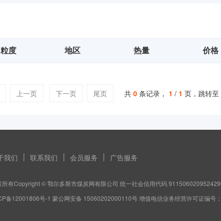
粒度
地区
热量
价格
上一页
下一页
尾页
共
0
条记录，
1
/
1
页，跳转至
于我们
联系我们
会员服务
广告服务
所有Copyright © 鄂尔多斯市煤炭网有限公司 统一社会信用代码 911506020952429
CP备12001806号-1 蒙公网安备 15060202000110号 增值电信业务经营许可证编号：蒙