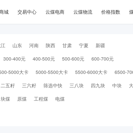
商城
交易中心
云煤电商
云煤物流
价格指数
龙江
山东
河南
陕西
甘肃
宁夏
新疆
300-400元
400-500元
500-600元
600-700元
500-5000大卡
5000-5500大卡
5500-6000大卡
6500-7
二五籽
三六籽
筛选中快
三八块
四九块
中块
块煤
原煤
工程煤
电煤