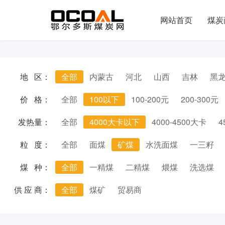
网站首页
煤炭
地 区：
全部
内蒙古
河北
山西
吉林
黑
价 格：
全部
100以下
100-200元
200-300元
发热量：
全部
4000大卡以下
4000-4500大卡
4
粒 度：
全部
面煤
矿煤
水洗面煤
一三籽
煤 种：
全部
一精煤
二精煤
煨煤
洗选煤
供 应 商：
全部
煤矿
贸易商