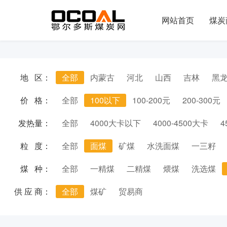
网站首页
煤炭
地 区：
全部
内蒙古
河北
山西
吉林
黑
价 格：
全部
100以下
100-200元
200-300元
发热量：
全部
4000大卡以下
4000-4500大卡
4
粒 度：
全部
面煤
矿煤
水洗面煤
一三籽
煤 种：
全部
一精煤
二精煤
煨煤
洗选煤
供 应 商：
全部
煤矿
贸易商