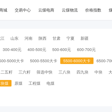
商城
交易中心
云煤电商
云煤物流
价格指数
龙江
山东
河南
陕西
甘肃
宁夏
新疆
300-400元
400-500元
500-600元
600-700元
500-5000大卡
5000-5500大卡
5500-6000大卡
6500-7
二五籽
三六籽
筛选中快
三八块
四九块
中块
块煤
原煤
工程煤
电煤