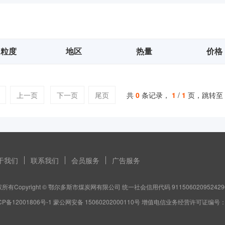
粒度
地区
热量
价格
上一页
下一页
尾页
共
0
条记录，
1
/
1
页，跳转至
于我们
联系我们
会员服务
广告服务
所有Copyright © 鄂尔多斯市煤炭网有限公司 统一社会信用代码 911506020952429
CP备12001806号-1 蒙公网安备 15060202000110号 增值电信业务经营许可证编号：蒙