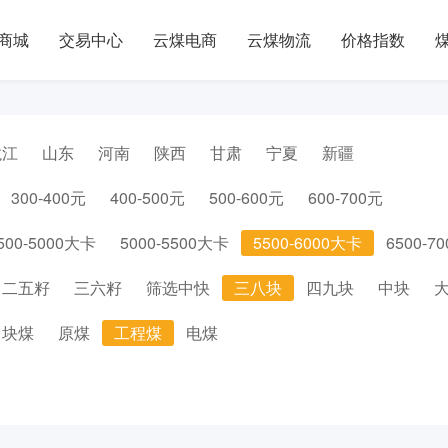
商城
交易中心
云煤电商
云煤物流
价格指数
龙江
山东
河南
陕西
甘肃
宁夏
新疆
300-400元
400-500元
500-600元
600-700元
500-5000大卡
5000-5500大卡
5500-6000大卡
6500-7
二五籽
三六籽
筛选中快
三八块
四九块
中块
块煤
原煤
工程煤
电煤