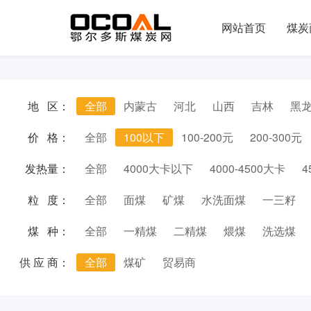
网站首页
煤炭
地 区：
全部
内蒙古
河北
山西
吉林
黑
价 格：
全部
100以下
100-200元
200-300元
发热量：
全部
4000大卡以下
4000-4500大卡
4
粒 度：
全部
面煤
矿煤
水洗面煤
一三籽
煤 种：
全部
一精煤
二精煤
煨煤
洗选煤
供 应 商：
全部
煤矿
贸易商