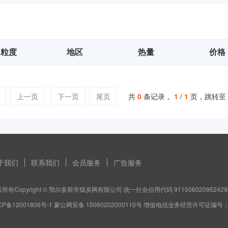
粒度
地区
热量
价格
上一页
下一页
尾页
共
0
条记录，
1
/
1
页，跳转至
于我们
联系我们
会员服务
广告服务
所有Copyright © 鄂尔多斯市煤炭网有限公司 统一社会信用代码 911506020952429
CP备12001806号-1 蒙公网安备 15060202000110号 增值电信业务经营许可证编号：蒙