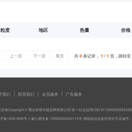
粒度
地区
热量
价格
上一页
下一页
尾页
共
0
条记录，
1
/
1
页，跳转至
于我们
联系我们
会员服务
广告服务
所有Copyright © 鄂尔多斯市煤炭网有限公司 统一社会信用代码 911506020952429
CP备12001806号-1 蒙公网安备 15060202000110号 增值电信业务经营许可证编号：蒙