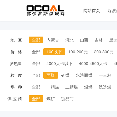
网站首页
煤炭
地 区：
全部
内蒙古
河北
山西
吉林
黑
价 格：
全部
100以下
100-200元
200-300元
发热量：
全部
4000大卡以下
4000-4500大卡
4
粒 度：
全部
面煤
矿煤
水洗面煤
一三籽
煤 种：
全部
一精煤
二精煤
煨煤
洗选煤
供 应 商：
全部
煤矿
贸易商