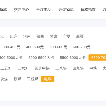
商城
交易中心
云煤电商
云煤物流
价格指数
龙江
山东
河南
陕西
甘肃
宁夏
新疆
300-400元
400-500元
500-600元
600-700元
500-5000大卡
5000-5500大卡
5500-6000大卡
6500-7
二五籽
三六籽
筛选中快
三八块
四九块
中块
块煤
原煤
工程煤
电煤