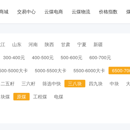
商城
交易中心
云煤电商
云煤物流
价格指数
龙江
山东
河南
陕西
甘肃
宁夏
新疆
300-400元
400-500元
500-600元
600-700元
500-5000大卡
5000-5500大卡
5500-6000大卡
6500-7
二五籽
三六籽
筛选中快
三八块
四九块
中块
块煤
原煤
工程煤
电煤