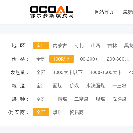
网站首页
煤炭
地 区：
全部
内蒙古
河北
山西
吉林
黑
价 格：
全部
100以下
100-200元
200-300元
发热量：
全部
4000大卡以下
4000-4500大卡
4
粒 度：
全部
面煤
矿煤
水洗面煤
一三籽
煤 种：
全部
一精煤
二精煤
煨煤
洗选煤
供 应 商：
全部
煤矿
贸易商