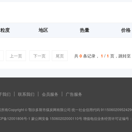
粒度
地区
热量
价格
上一页
下一页
尾页
共
0
条记录，
1
/
1
页，跳转至
于我们
联系我们
会员服务
广告服务
所有Copyright © 鄂尔多斯市煤炭网有限公司 统一社会信用代码 911506020952429
CP备12001806号-1 蒙公网安备 15060202000110号 增值电信业务经营许可证编号：蒙