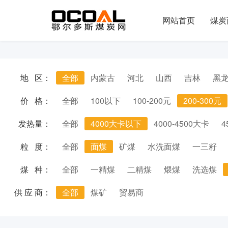
网站首页
煤炭
地 区：
全部
内蒙古
河北
山西
吉林
黑
价 格：
全部
100以下
100-200元
200-300元
发热量：
全部
4000大卡以下
4000-4500大卡
4
粒 度：
全部
面煤
矿煤
水洗面煤
一三籽
煤 种：
全部
一精煤
二精煤
煨煤
洗选煤
供 应 商：
全部
煤矿
贸易商