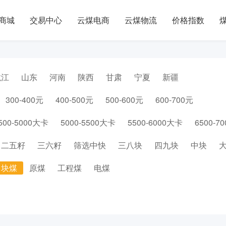
商城
交易中心
云煤电商
云煤物流
价格指数
龙江
山东
河南
陕西
甘肃
宁夏
新疆
300-400元
400-500元
500-600元
600-700元
500-5000大卡
5000-5500大卡
5500-6000大卡
6500-7
二五籽
三六籽
筛选中快
三八块
四九块
中块
块煤
原煤
工程煤
电煤