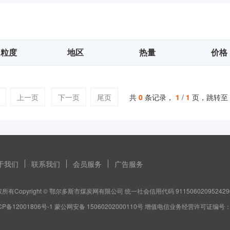
粒度
地区
热量
价格
上一页
下一页
尾页
共
0
条记录，
1
/
1
页，跳转至
于我们
联系我们
会员服务
广告服务
所有Copyright © 鄂尔多斯市煤炭网有限公司 统一社会信用代码 911506020952429
CP备12001806号-1 蒙公网安备 15060202000110号 增值电信业务经营许可证编号：蒙