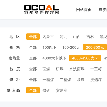
网站首页
煤炭
地 区：
全部
内蒙古
河北
山西
吉林
黑
价 格：
全部
100以下
100-200元
200-300元
发热量：
全部
4000大卡以下
4000-4500大卡
4
粒 度：
全部
面煤
矿煤
水洗面煤
一三籽
煤 种：
全部
一精煤
二精煤
煨煤
洗选煤
供 应 商：
全部
煤矿
贸易商