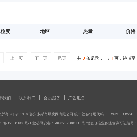
粒度
地区
热量
价格
上一页
下一页
尾页
共
0
条记录，
1
/
1
页，跳转至
于我们
联系我们
会员服务
广告服务
所有Copyright © 鄂尔多斯市煤炭网有限公司 统一社会信用代码 911506020952429
CP备12001806号-1 蒙公网安备 15060202000110号 增值电信业务经营许可证编号：蒙