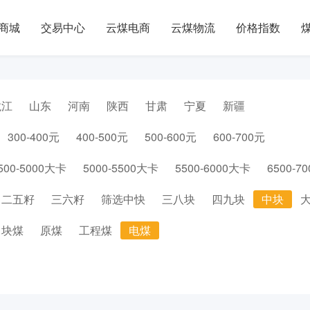
商城
交易中心
云煤电商
云煤物流
价格指数
龙江
山东
河南
陕西
甘肃
宁夏
新疆
300-400元
400-500元
500-600元
600-700元
500-5000大卡
5000-5500大卡
5500-6000大卡
6500-7
二五籽
三六籽
筛选中快
三八块
四九块
中块
块煤
原煤
工程煤
电煤