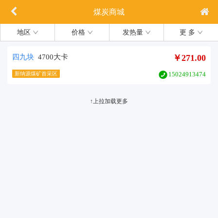
煤炭商城
地区
价格
发热量
更 多
四九块
4700大卡
￥271.00
新纳源煤矿首采区
15024913474
↑上拉加载更多