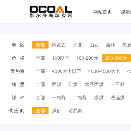
网站首页
煤炭
地 区：
全部
内蒙古
河北
山西
吉林
黑
价 格：
全部
100以下
100-200元
200-300元
发热量：
全部
4000大卡以下
4000-4500大卡
4
粒 度：
全部
面煤
矿煤
水洗面煤
一三籽
煤 种：
全部
一精煤
二精煤
煨煤
洗选煤
供 应 商：
全部
煤矿
贸易商