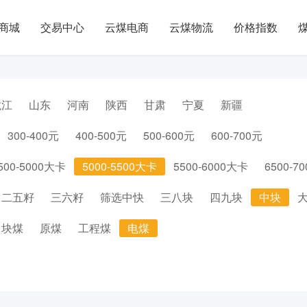
商城
交易中心
云煤电商
云煤物流
价格指数
龙江
山东
河南
陕西
甘肃
宁夏
新疆
300-400元
400-500元
500-600元
600-700元
500-5000大卡
5000-5500大卡
5500-6000大卡
6500-7
二五籽
三六籽
筛选中快
三八块
四九块
中块
块煤
原煤
工程煤
电煤