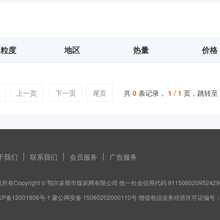
粒度
地区
热量
价格
上一页
下一页
尾页
共
0
条记录，
1
/
1
页，跳转至
于我们
联系我们
会员服务
广告服务
所有Copyright © 鄂尔多斯市煤炭网有限公司 统一社会信用代码 911506020952429
CP备12001806号-1 蒙公网安备 15060202000110号 增值电信业务经营许可证编号：蒙