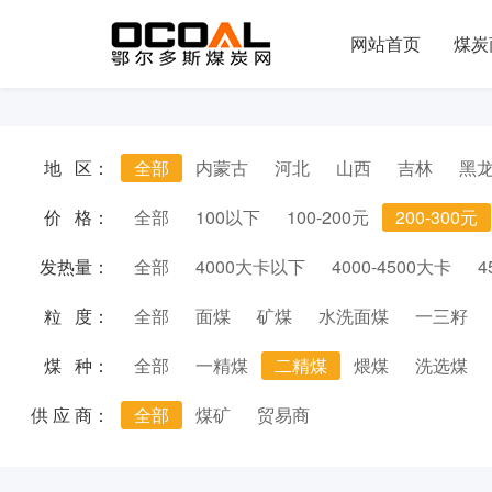
网站首页
煤炭
地 区：
全部
内蒙古
河北
山西
吉林
黑
价 格：
全部
100以下
100-200元
200-300元
发热量：
全部
4000大卡以下
4000-4500大卡
4
粒 度：
全部
面煤
矿煤
水洗面煤
一三籽
煤 种：
全部
一精煤
二精煤
煨煤
洗选煤
供 应 商：
全部
煤矿
贸易商