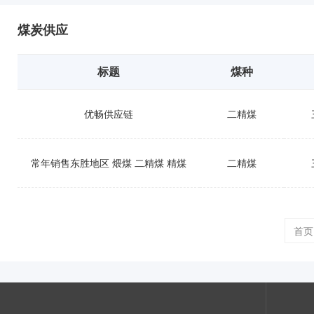
煤炭供应
标题
煤种
优畅供应链
二精煤
常年销售东胜地区 煨煤 二精煤 精煤
二精煤
首页