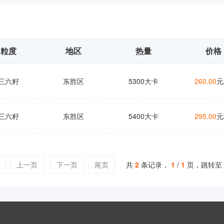
粒度
地区
热量
价格
三六籽
东胜区
5300大卡
260.00
元
三六籽
东胜区
5400大卡
295.00
元
上一页
下一页
尾页
共
2
条记录，
1
/
1
页，跳转至