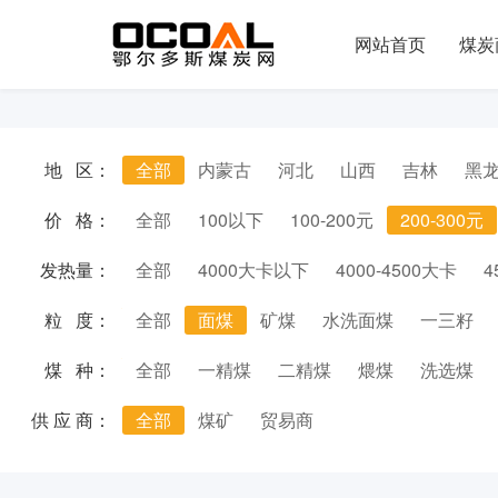
网站首页
煤炭
地 区：
全部
内蒙古
河北
山西
吉林
黑
价 格：
全部
100以下
100-200元
200-300元
发热量：
全部
4000大卡以下
4000-4500大卡
4
粒 度：
全部
面煤
矿煤
水洗面煤
一三籽
煤 种：
全部
一精煤
二精煤
煨煤
洗选煤
供 应 商：
全部
煤矿
贸易商