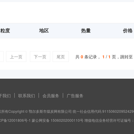
粒度
地区
热量
价格
上一页
下一页
尾页
共
0
条记录，
1
/
1
页，跳转至
于我们
联系我们
会员服务
广告服务
所有Copyright © 鄂尔多斯市煤炭网有限公司 统一社会信用代码 911506020952429
CP备12001806号-1 蒙公网安备 15060202000110号 增值电信业务经营许可证编号：蒙