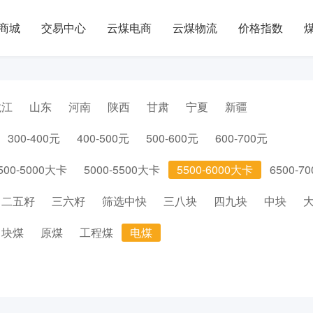
商城
交易中心
云煤电商
云煤物流
价格指数
龙江
山东
河南
陕西
甘肃
宁夏
新疆
300-400元
400-500元
500-600元
600-700元
500-5000大卡
5000-5500大卡
5500-6000大卡
6500-7
二五籽
三六籽
筛选中快
三八块
四九块
中块
块煤
原煤
工程煤
电煤