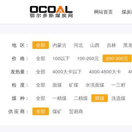
网站首页
煤炭
地 区：
全部
内蒙古
河北
山西
吉林
黑
价 格：
全部
100以下
100-200元
200-300元
发热量：
全部
4000大卡以下
4000-4500大卡
4
粒 度：
全部
面煤
矿煤
水洗面煤
一三籽
煤 种：
全部
一精煤
二精煤
煨煤
洗选煤
供 应 商：
全部
煤矿
贸易商