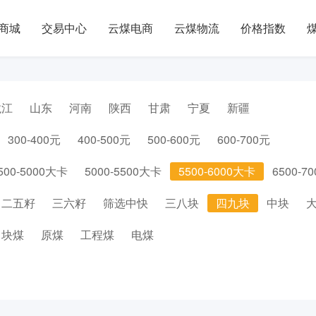
商城
交易中心
云煤电商
云煤物流
价格指数
龙江
山东
河南
陕西
甘肃
宁夏
新疆
300-400元
400-500元
500-600元
600-700元
500-5000大卡
5000-5500大卡
5500-6000大卡
6500-7
二五籽
三六籽
筛选中快
三八块
四九块
中块
块煤
原煤
工程煤
电煤