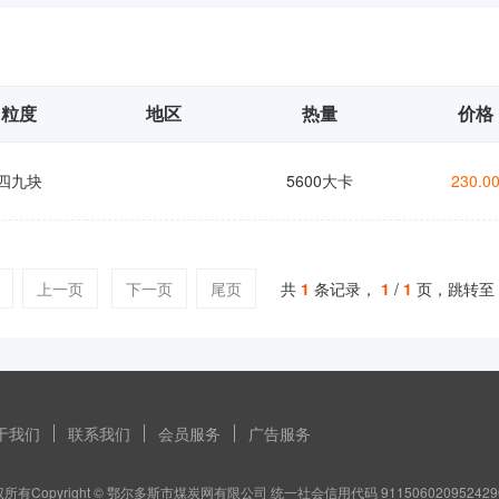
粒度
地区
热量
价格
四九块
5600大卡
230.0
上一页
下一页
尾页
共
1
条记录，
1
/
1
页，跳转至
于我们
联系我们
会员服务
广告服务
所有Copyright © 鄂尔多斯市煤炭网有限公司 统一社会信用代码 911506020952429