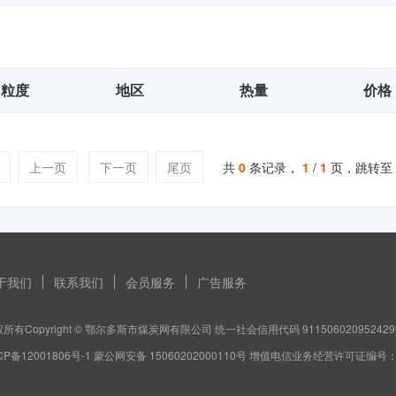
粒度
地区
热量
价格
上一页
下一页
尾页
共
0
条记录，
1
/
1
页，跳转至
于我们
联系我们
会员服务
广告服务
所有Copyright © 鄂尔多斯市煤炭网有限公司 统一社会信用代码 911506020952429
CP备12001806号-1 蒙公网安备 15060202000110号 增值电信业务经营许可证编号：蒙