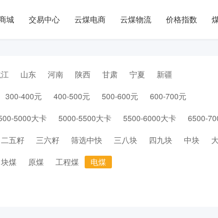
商城
交易中心
云煤电商
云煤物流
价格指数
龙江
山东
河南
陕西
甘肃
宁夏
新疆
300-400元
400-500元
500-600元
600-700元
500-5000大卡
5000-5500大卡
5500-6000大卡
6500-7
二五籽
三六籽
筛选中快
三八块
四九块
中块
块煤
原煤
工程煤
电煤