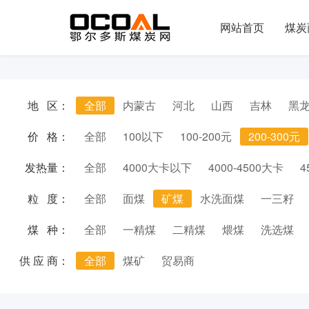
网站首页
煤炭
地 区：
全部
内蒙古
河北
山西
吉林
黑
价 格：
全部
100以下
100-200元
200-300元
发热量：
全部
4000大卡以下
4000-4500大卡
4
粒 度：
全部
面煤
矿煤
水洗面煤
一三籽
煤 种：
全部
一精煤
二精煤
煨煤
洗选煤
供 应 商：
全部
煤矿
贸易商