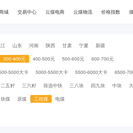
商城
交易中心
云煤电商
云煤物流
价格指数
龙江
山东
河南
陕西
甘肃
宁夏
新疆
300-400元
400-500元
500-600元
600-700元
500-5000大卡
5000-5500大卡
5500-6000大卡
6500-7
二五籽
三六籽
筛选中快
三八块
四九块
中块
块煤
原煤
工程煤
电煤