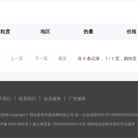
粒度
地区
热量
价格
上一页
下一页
尾页
共
0
条记录，
1
/
1
页，跳转至
于我们
联系我们
会员服务
广告服务
所有Copyright © 鄂尔多斯市煤炭网有限公司 统一社会信用代码 911506020952429
CP备12001806号-1 蒙公网安备 15060202000110号 增值电信业务经营许可证编号：蒙