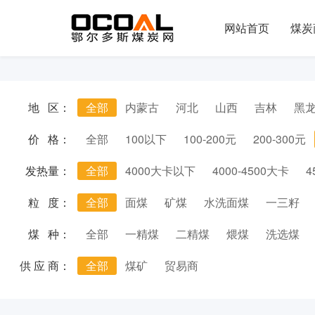
网站首页
煤炭
地 区：
全部
内蒙古
河北
山西
吉林
黑
价 格：
全部
100以下
100-200元
200-300元
发热量：
全部
4000大卡以下
4000-4500大卡
4
粒 度：
全部
面煤
矿煤
水洗面煤
一三籽
煤 种：
全部
一精煤
二精煤
煨煤
洗选煤
供 应 商：
全部
煤矿
贸易商