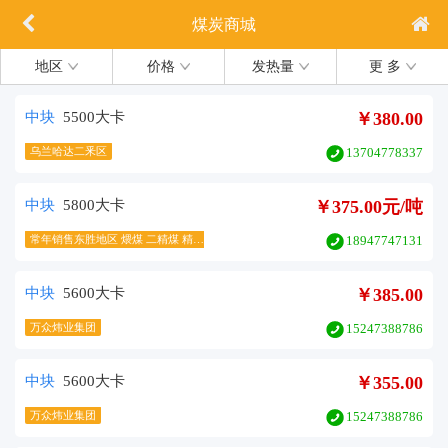
煤炭商城
地区
价格
发热量
更 多
中块
5500大卡
￥380.00
乌兰哈达二釆区
13704778337
中块
5800大卡
￥375.00元/吨
常年销售东胜地区 煨煤 二精煤 精煤
18947747131
中块
5600大卡
￥385.00
万众炜业集团
15247388786
中块
5600大卡
￥355.00
万众炜业集团
15247388786