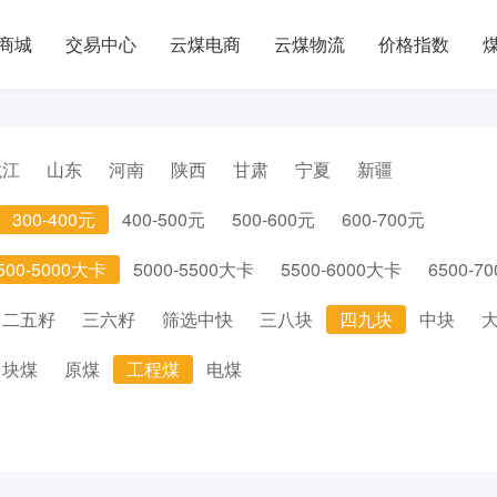
商城
交易中心
云煤电商
云煤物流
价格指数
龙江
山东
河南
陕西
甘肃
宁夏
新疆
300-400元
400-500元
500-600元
600-700元
500-5000大卡
5000-5500大卡
5500-6000大卡
6500-7
二五籽
三六籽
筛选中快
三八块
四九块
中块
块煤
原煤
工程煤
电煤