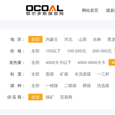
网站首页
煤炭
地 区：
全部
内蒙古
河北
山西
吉林
黑
价 格：
全部
100以下
100-200元
200-300元
发热量：
全部
4000大卡以下
4000-4500大卡
4
粒 度：
全部
面煤
矿煤
水洗面煤
一三籽
煤 种：
全部
一精煤
二精煤
煨煤
洗选煤
供 应 商：
全部
煤矿
贸易商