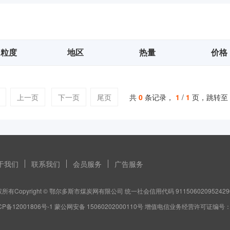
粒度
地区
热量
价格
上一页
下一页
尾页
共
0
条记录，
1
/
1
页，跳转至
于我们
联系我们
会员服务
广告服务
所有Copyright © 鄂尔多斯市煤炭网有限公司 统一社会信用代码 911506020952429
CP备12001806号-1 蒙公网安备 15060202000110号 增值电信业务经营许可证编号：蒙