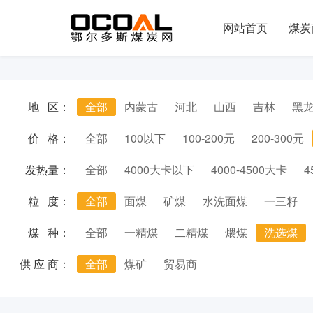
网站首页
煤炭
地 区：
全部
内蒙古
河北
山西
吉林
黑
价 格：
全部
100以下
100-200元
200-300元
发热量：
全部
4000大卡以下
4000-4500大卡
4
粒 度：
全部
面煤
矿煤
水洗面煤
一三籽
煤 种：
全部
一精煤
二精煤
煨煤
洗选煤
供 应 商：
全部
煤矿
贸易商