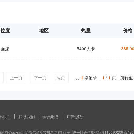
粒度
地区
热量
价格
面煤
5400大卡
335.0
上一页
下一页
尾页
共
1
条记录，
1
/
1
页，跳转至
于我们
联系我们
会员服务
广告服务
所有Copyright © 鄂尔多斯市煤炭网有限公司 统一社会信用代码 911506020952429