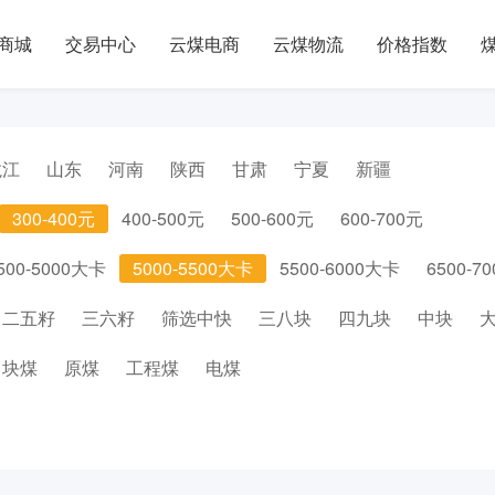
商城
交易中心
云煤电商
云煤物流
价格指数
龙江
山东
河南
陕西
甘肃
宁夏
新疆
300-400元
400-500元
500-600元
600-700元
500-5000大卡
5000-5500大卡
5500-6000大卡
6500-7
二五籽
三六籽
筛选中快
三八块
四九块
中块
块煤
原煤
工程煤
电煤