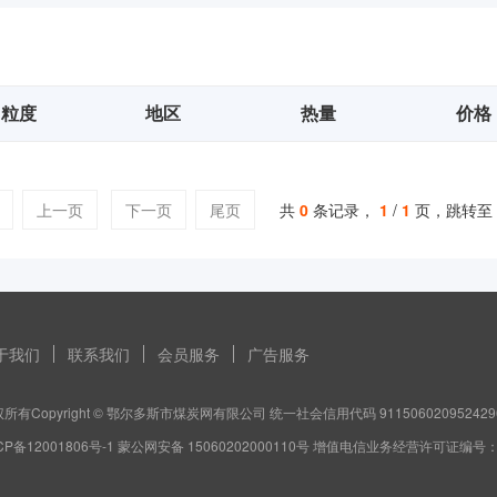
粒度
地区
热量
价格
上一页
下一页
尾页
共
0
条记录，
1
/
1
页，跳转至
于我们
联系我们
会员服务
广告服务
所有Copyright © 鄂尔多斯市煤炭网有限公司 统一社会信用代码 911506020952429
CP备12001806号-1 蒙公网安备 15060202000110号 增值电信业务经营许可证编号：蒙