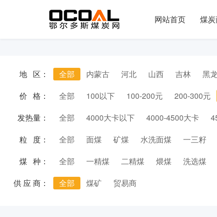
网站首页
煤炭
地 区：
全部
内蒙古
河北
山西
吉林
黑
价 格：
全部
100以下
100-200元
200-300元
发热量：
全部
4000大卡以下
4000-4500大卡
4
粒 度：
全部
面煤
矿煤
水洗面煤
一三籽
煤 种：
全部
一精煤
二精煤
煨煤
洗选煤
供 应 商：
全部
煤矿
贸易商