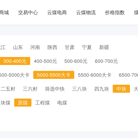
商城
交易中心
云煤电商
云煤物流
价格指数
龙江
山东
河南
陕西
甘肃
宁夏
新疆
300-400元
400-500元
500-600元
600-700元
500-5000大卡
5000-5500大卡
5500-6000大卡
6500-7
二五籽
三六籽
筛选中快
三八块
四九块
中块
块煤
原煤
工程煤
电煤