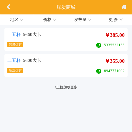
煤炭商城
地区
价格
发热量
更 多
二五籽
5660大卡
￥385.00
兴隆煤矿
15335532155
二五籽
5600大卡
￥355.00
新鑫煤矿
18947771002
↑上拉加载更多