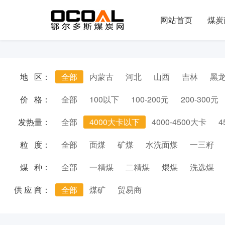
网站首页
煤炭
地 区：
全部
内蒙古
河北
山西
吉林
黑
价 格：
全部
100以下
100-200元
200-300元
发热量：
全部
4000大卡以下
4000-4500大卡
4
粒 度：
全部
面煤
矿煤
水洗面煤
一三籽
煤 种：
全部
一精煤
二精煤
煨煤
洗选煤
供 应 商：
全部
煤矿
贸易商