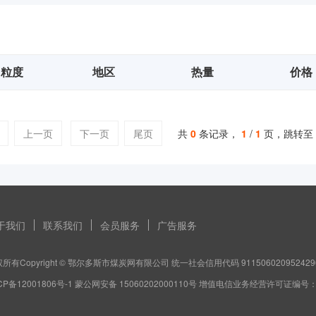
粒度
地区
热量
价格
上一页
下一页
尾页
共
0
条记录，
1
/
1
页，跳转至
于我们
联系我们
会员服务
广告服务
所有Copyright © 鄂尔多斯市煤炭网有限公司 统一社会信用代码 911506020952429
CP备12001806号-1 蒙公网安备 15060202000110号 增值电信业务经营许可证编号：蒙