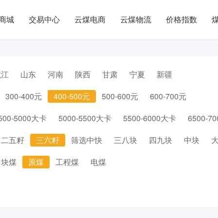
商城
交易中心
云煤电商
云煤物流
价格指数
龙江
山东
河南
陕西
甘肃
宁夏
新疆
300-400元
400-500元
500-600元
600-700元
500-5000大卡
5000-5500大卡
5500-6000大卡
6500-7
二五籽
三六籽
筛选中快
三八块
四九块
中块
块煤
原煤
工程煤
电煤