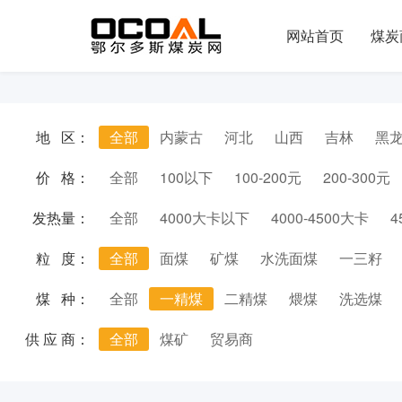
网站首页
煤炭
地 区：
全部
内蒙古
河北
山西
吉林
黑
价 格：
全部
100以下
100-200元
200-300元
发热量：
全部
4000大卡以下
4000-4500大卡
4
粒 度：
全部
面煤
矿煤
水洗面煤
一三籽
煤 种：
全部
一精煤
二精煤
煨煤
洗选煤
供 应 商：
全部
煤矿
贸易商