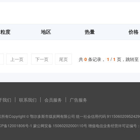
粒度
地区
热量
价格
上一页
下一页
尾页
共
0
条记录，
1
/
1
页，跳转至
于我们
联系我们
会员服务
广告服务
所有Copyright © 鄂尔多斯市煤炭网有限公司 统一社会信用代码 911506020952429
CP备12001806号-1 蒙公网安备 15060202000110号 增值电信业务经营许可证编号：蒙