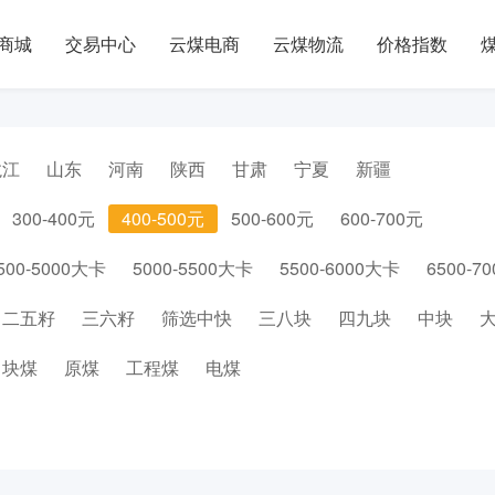
商城
交易中心
云煤电商
云煤物流
价格指数
龙江
山东
河南
陕西
甘肃
宁夏
新疆
300-400元
400-500元
500-600元
600-700元
500-5000大卡
5000-5500大卡
5500-6000大卡
6500-7
二五籽
三六籽
筛选中快
三八块
四九块
中块
块煤
原煤
工程煤
电煤