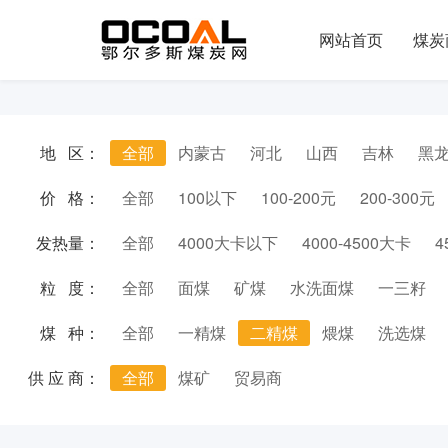
网站首页
煤炭
地 区：
全部
内蒙古
河北
山西
吉林
黑
价 格：
全部
100以下
100-200元
200-300元
发热量：
全部
4000大卡以下
4000-4500大卡
4
粒 度：
全部
面煤
矿煤
水洗面煤
一三籽
煤 种：
全部
一精煤
二精煤
煨煤
洗选煤
供 应 商：
全部
煤矿
贸易商