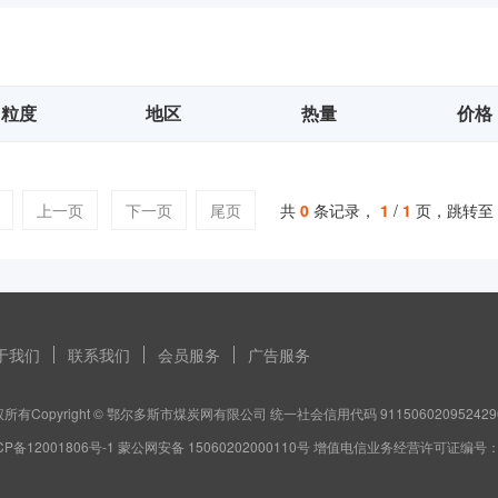
粒度
地区
热量
价格
上一页
下一页
尾页
共
0
条记录，
1
/
1
页，跳转至
于我们
联系我们
会员服务
广告服务
所有Copyright © 鄂尔多斯市煤炭网有限公司 统一社会信用代码 911506020952429
CP备12001806号-1 蒙公网安备 15060202000110号 增值电信业务经营许可证编号：蒙