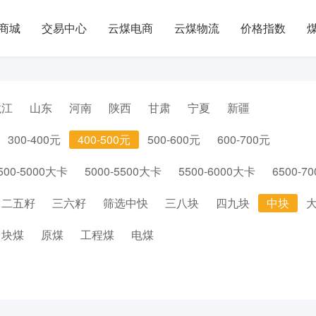
商城
交易中心
云煤电商
云煤物流
价格指数
龙江
山东
河南
陕西
甘肃
宁夏
新疆
300-400元
400-500元
500-600元
600-700元
500-5000大卡
5000-5500大卡
5500-6000大卡
6500-7
二五籽
三六籽
筛选中快
三八块
四九块
中块
块煤
原煤
工程煤
电煤