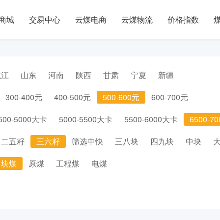
商城
交易中心
云煤电商
云煤物流
价格指数
龙江
山东
河南
陕西
甘肃
宁夏
新疆
300-400元
400-500元
500-600元
600-700元
500-5000大卡
5000-5500大卡
5500-6000大卡
6500-7
二五籽
三六籽
筛选中快
三八块
四九块
中块
块煤
原煤
工程煤
电煤