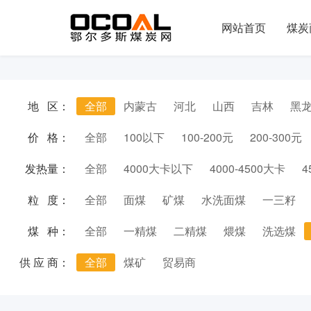
网站首页
煤炭
地 区：
全部
内蒙古
河北
山西
吉林
黑
价 格：
全部
100以下
100-200元
200-300元
发热量：
全部
4000大卡以下
4000-4500大卡
4
粒 度：
全部
面煤
矿煤
水洗面煤
一三籽
煤 种：
全部
一精煤
二精煤
煨煤
洗选煤
供 应 商：
全部
煤矿
贸易商