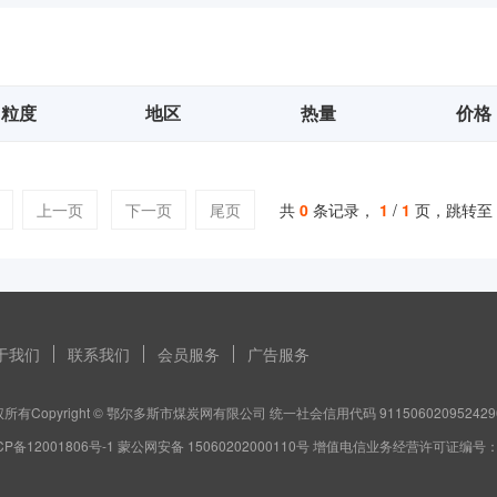
粒度
地区
热量
价格
上一页
下一页
尾页
共
0
条记录，
1
/
1
页，跳转至
于我们
联系我们
会员服务
广告服务
所有Copyright © 鄂尔多斯市煤炭网有限公司 统一社会信用代码 911506020952429
CP备12001806号-1 蒙公网安备 15060202000110号 增值电信业务经营许可证编号：蒙