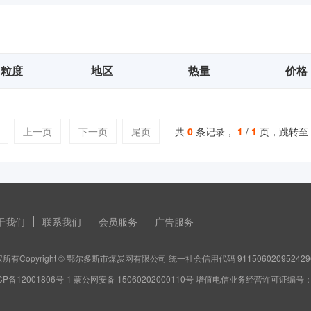
粒度
地区
热量
价格
上一页
下一页
尾页
共
0
条记录，
1
/
1
页，跳转至
于我们
联系我们
会员服务
广告服务
所有Copyright © 鄂尔多斯市煤炭网有限公司 统一社会信用代码 911506020952429
CP备12001806号-1 蒙公网安备 15060202000110号 增值电信业务经营许可证编号：蒙