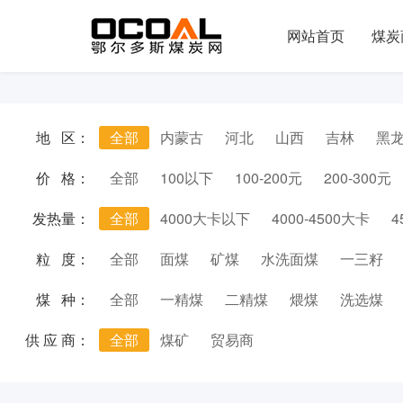
网站首页
煤炭
地 区：
全部
内蒙古
河北
山西
吉林
黑
价 格：
全部
100以下
100-200元
200-300元
发热量：
全部
4000大卡以下
4000-4500大卡
4
粒 度：
全部
面煤
矿煤
水洗面煤
一三籽
煤 种：
全部
一精煤
二精煤
煨煤
洗选煤
供 应 商：
全部
煤矿
贸易商