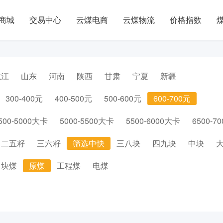
商城
交易中心
云煤电商
云煤物流
价格指数
龙江
山东
河南
陕西
甘肃
宁夏
新疆
300-400元
400-500元
500-600元
600-700元
500-5000大卡
5000-5500大卡
5500-6000大卡
6500-7
二五籽
三六籽
筛选中快
三八块
四九块
中块
块煤
原煤
工程煤
电煤