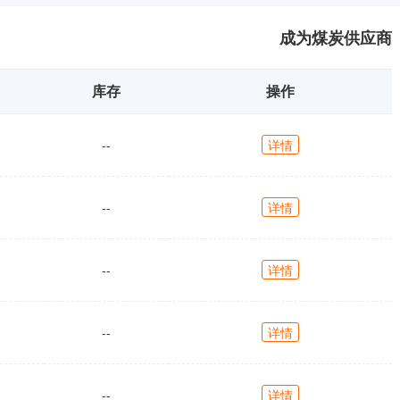
成为煤炭供应商
库存
操作
0
--
详情
0
--
详情
0
--
详情
0
--
详情
0
--
详情