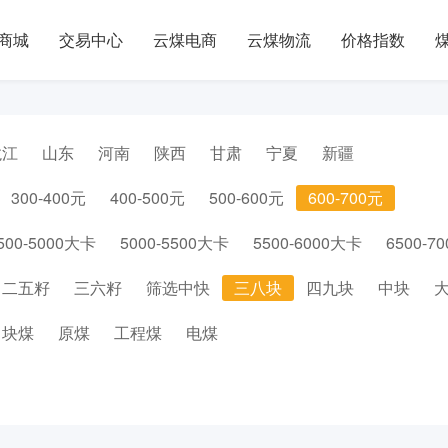
商城
交易中心
云煤电商
云煤物流
价格指数
龙江
山东
河南
陕西
甘肃
宁夏
新疆
300-400元
400-500元
500-600元
600-700元
500-5000大卡
5000-5500大卡
5500-6000大卡
6500-7
二五籽
三六籽
筛选中快
三八块
四九块
中块
块煤
原煤
工程煤
电煤