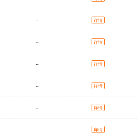
0
--
详情
0
--
详情
0
--
详情
0
--
详情
0
--
详情
0
--
详情