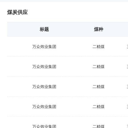
煤炭供应
标题
煤种
万众炜业集团
二精煤
万众炜业集团
二精煤
万众炜业集团
二精煤
万众炜业集团
二精煤
万众炜业集团
二精煤