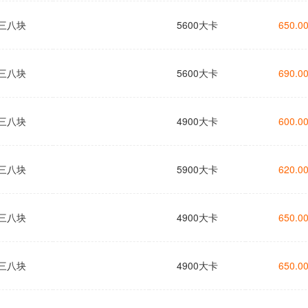
三八块
5600大卡
650.0
三八块
5600大卡
690.0
三八块
4900大卡
600.0
三八块
5900大卡
620.0
三八块
4900大卡
650.0
三八块
4900大卡
650.0