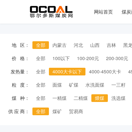
网站首页
煤炭
地 区：
全部
内蒙古
河北
山西
吉林
黑
价 格：
全部
100以下
100-200元
200-300元
发热量：
全部
4000大卡以下
4000-4500大卡
4
粒 度：
全部
面煤
矿煤
水洗面煤
一三籽
煤 种：
全部
一精煤
二精煤
煨煤
洗选煤
供 应 商：
全部
煤矿
贸易商