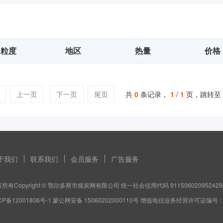
粒度
地区
热量
价格
上一页
下一页
尾页
共
0
条记录，
1
/
1
页，跳转至
于我们
联系我们
会员服务
广告服务
所有Copyright © 鄂尔多斯市煤炭网有限公司 统一社会信用代码 911506020952429
CP备12001806号-1 蒙公网安备 15060202000110号 增值电信业务经营许可证编号：蒙