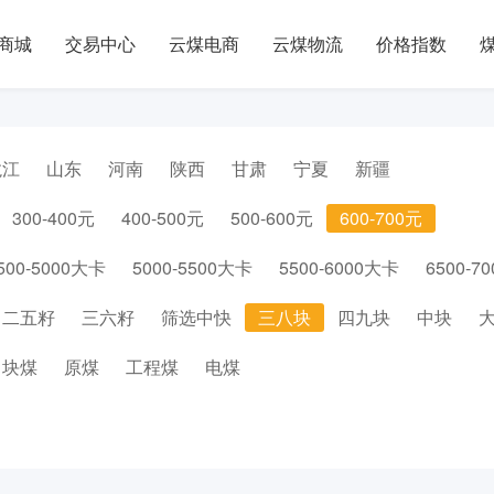
商城
交易中心
云煤电商
云煤物流
价格指数
龙江
山东
河南
陕西
甘肃
宁夏
新疆
300-400元
400-500元
500-600元
600-700元
500-5000大卡
5000-5500大卡
5500-6000大卡
6500-7
二五籽
三六籽
筛选中快
三八块
四九块
中块
块煤
原煤
工程煤
电煤