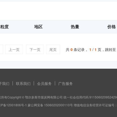
粒度
地区
热量
价格
上一页
下一页
尾页
共
0
条记录，
1
/
1
页，跳转至
于我们
联系我们
会员服务
广告服务
所有Copyright © 鄂尔多斯市煤炭网有限公司 统一社会信用代码 911506020952429
CP备12001806号-1 蒙公网安备 15060202000110号 增值电信业务经营许可证编号：蒙