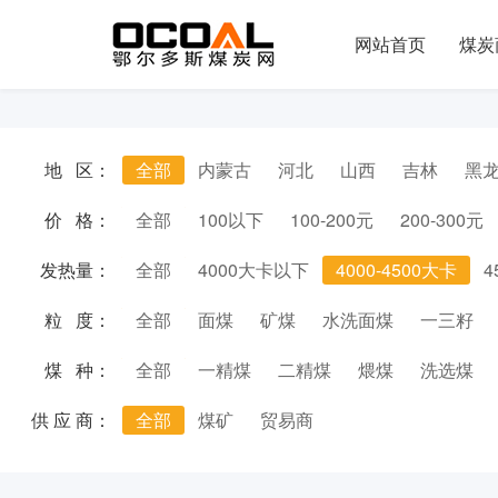
网站首页
煤炭
地 区：
全部
内蒙古
河北
山西
吉林
黑
价 格：
全部
100以下
100-200元
200-300元
发热量：
全部
4000大卡以下
4000-4500大卡
4
粒 度：
全部
面煤
矿煤
水洗面煤
一三籽
煤 种：
全部
一精煤
二精煤
煨煤
洗选煤
供 应 商：
全部
煤矿
贸易商