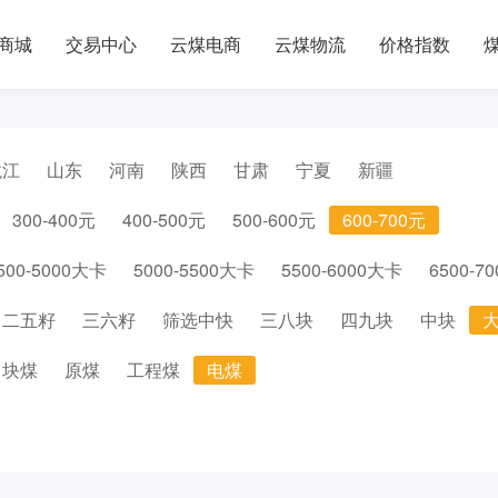
商城
交易中心
云煤电商
云煤物流
价格指数
龙江
山东
河南
陕西
甘肃
宁夏
新疆
300-400元
400-500元
500-600元
600-700元
500-5000大卡
5000-5500大卡
5500-6000大卡
6500-7
二五籽
三六籽
筛选中快
三八块
四九块
中块
块煤
原煤
工程煤
电煤