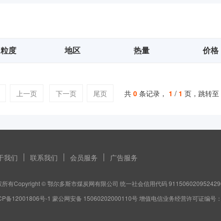
粒度
地区
热量
价格
上一页
下一页
尾页
共
0
条记录，
1
/
1
页，跳转至
于我们
联系我们
会员服务
广告服务
所有Copyright © 鄂尔多斯市煤炭网有限公司 统一社会信用代码 911506020952429
CP备12001806号-1 蒙公网安备 15060202000110号 增值电信业务经营许可证编号：蒙