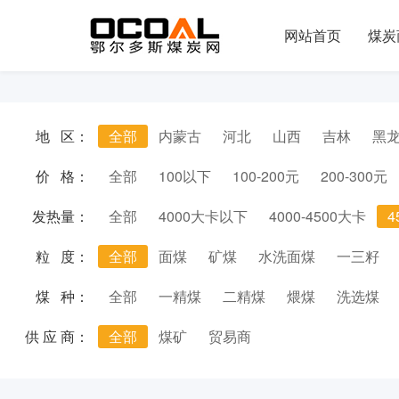
网站首页
煤炭
地 区：
全部
内蒙古
河北
山西
吉林
黑
价 格：
全部
100以下
100-200元
200-300元
发热量：
全部
4000大卡以下
4000-4500大卡
4
粒 度：
全部
面煤
矿煤
水洗面煤
一三籽
煤 种：
全部
一精煤
二精煤
煨煤
洗选煤
供 应 商：
全部
煤矿
贸易商