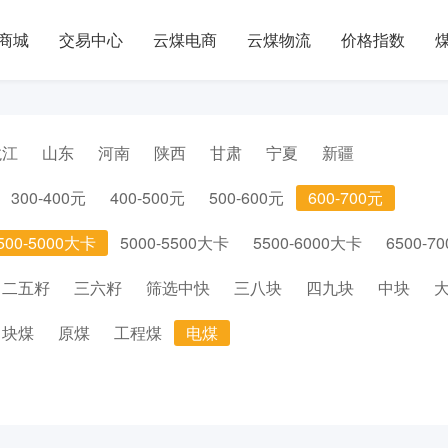
商城
交易中心
云煤电商
云煤物流
价格指数
龙江
山东
河南
陕西
甘肃
宁夏
新疆
300-400元
400-500元
500-600元
600-700元
500-5000大卡
5000-5500大卡
5500-6000大卡
6500-7
二五籽
三六籽
筛选中快
三八块
四九块
中块
块煤
原煤
工程煤
电煤