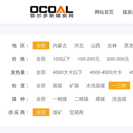
网站首页
煤炭
地 区：
全部
内蒙古
河北
山西
吉林
黑
价 格：
全部
100以下
100-200元
200-300元
发热量：
全部
4000大卡以下
4000-4500大卡
4
粒 度：
全部
面煤
矿煤
水洗面煤
一三籽
煤 种：
全部
一精煤
二精煤
煨煤
洗选煤
供 应 商：
全部
煤矿
贸易商