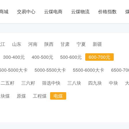
商城
交易中心
云煤电商
云煤物流
价格指数
龙江
山东
河南
陕西
甘肃
宁夏
新疆
300-400元
400-500元
500-600元
600-700元
500-5000大卡
5000-5500大卡
5500-6000大卡
6500-7
二五籽
三六籽
筛选中快
三八块
四九块
中块
块煤
原煤
工程煤
电煤