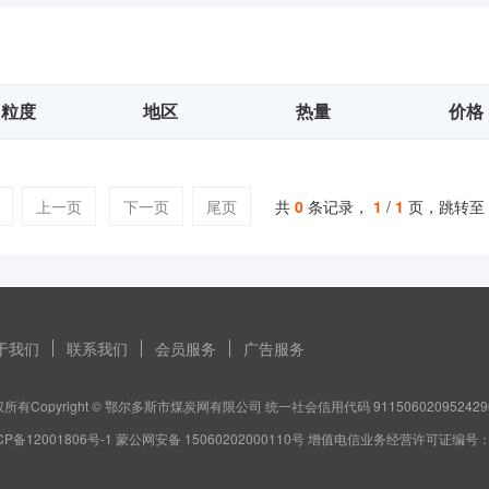
粒度
地区
热量
价格
上一页
下一页
尾页
共
0
条记录，
1
/
1
页，跳转至
于我们
联系我们
会员服务
广告服务
所有Copyright © 鄂尔多斯市煤炭网有限公司 统一社会信用代码 911506020952429
CP备12001806号-1 蒙公网安备 15060202000110号 增值电信业务经营许可证编号：蒙