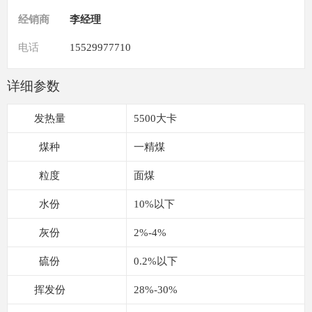
经销商
李经理
电话
15529977710
详细参数
发热量
5500大卡
煤种
一精煤
粒度
面煤
水份
10%以下
灰份
2%-4%
硫份
0.2%以下
挥发份
28%-30%