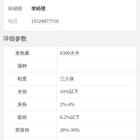
经销商
李经理
电话
15529977710
详细参数
发热量
6300大卡
煤种
粒度
三八块
水份
10%以下
灰份
2%-4%
硫份
0.2%以下
挥发份
28%-30%